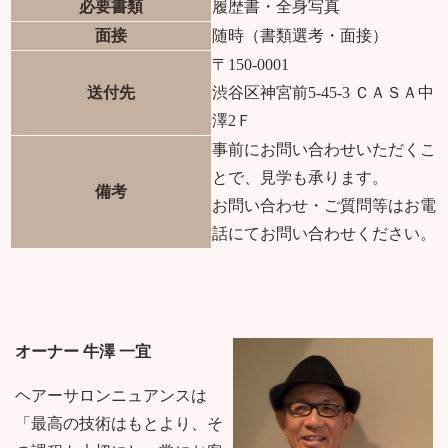
必要書類
履歴書・全身写真
面接
随時（書類選考・面接）
〒150-0001
送付先
渋谷区神宮前5-45-3 ＣＡＳＡ中
澤2Ｆ
事前にお問い合わせいただくこ
とで、見学も承ります。
備考
お問い合わせ・ご質問等はお電
話にてお問い合わせください。
オーナー 牛澤 一宜
ヘアーサロンニュアンスは
「最高の技術はもとより、そ